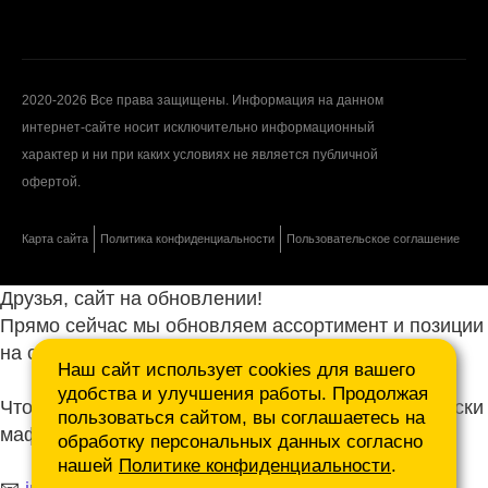
2020-2026 Все права защищены. Информация на данном
интернет-сайте носит исключительно информационный
характер и ни при каких условиях не является публичной
офертой.
Карта сайта
Политика конфиденциальности
Пользовательское соглашение
Друзья, сайт на обновлении!
Прямо сейчас мы обновляем ассортимент и позиции
на сайте.
Наш сайт использует cookies для вашего
удобства и улучшения работы. Продолжая
Чтобы не ждать, присылайте ваши запросы и списки
пользоваться сайтом, вы соглашаетесь на
маф нам на почту.
обработку персональных данных согласно
нашей
Политике конфиденциальности
.