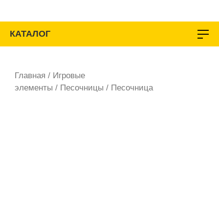
Перейти
к
содержимому
КАТАЛОГ
Главная
/
Игровые
элементы
/
Песочницы
/ Песочница