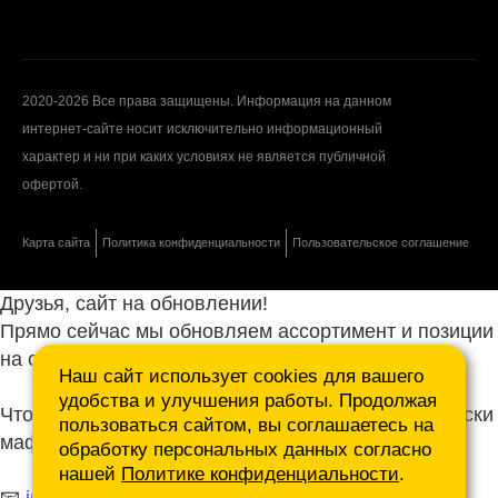
2020-2026 Все права защищены. Информация на данном
интернет-сайте носит исключительно информационный
характер и ни при каких условиях не является публичной
офертой.
Карта сайта
Политика конфиденциальности
Пользовательское соглашение
Друзья, сайт на обновлении!
Прямо сейчас мы обновляем ассортимент и позиции
на сайте.
Наш сайт использует cookies для вашего
удобства и улучшения работы. Продолжая
Чтобы не ждать, присылайте ваши запросы и списки
пользоваться сайтом, вы соглашаетесь на
маф нам на почту.
обработку персональных данных согласно
нашей
Политике конфиденциальности
.