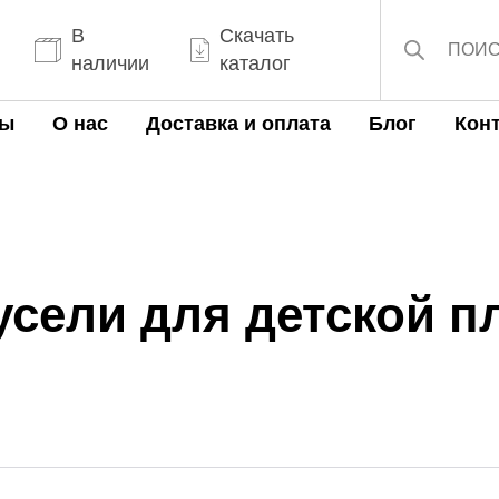
Поиск
товаров
В
Скачать
наличии
каталог
ты
О нас
Доставка и оплата
Блог
Кон
усели для детской 