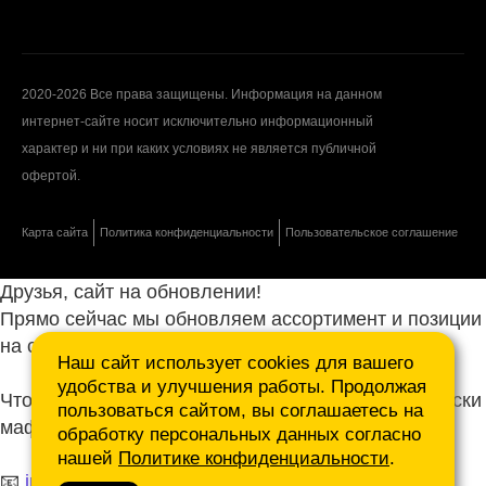
2020-2026 Все права защищены. Информация на данном
интернет-сайте носит исключительно информационный
характер и ни при каких условиях не является публичной
офертой.
Карта сайта
Политика конфиденциальности
Пользовательское соглашение
Друзья, сайт на обновлении!
Прямо сейчас мы обновляем ассортимент и позиции
на сайте.
Наш сайт использует cookies для вашего
удобства и улучшения работы. Продолжая
Чтобы не ждать, присылайте ваши запросы и списки
пользоваться сайтом, вы соглашаетесь на
маф нам на почту.
обработку персональных данных согласно
нашей
Политике конфиденциальности
.
📧
info@mafmasterfibre.ru