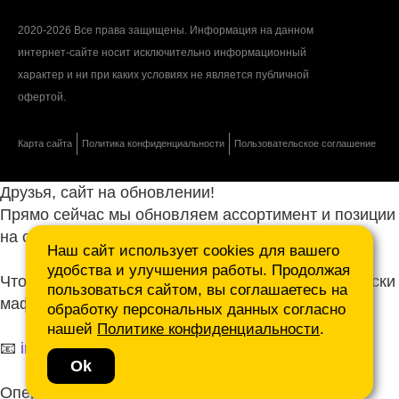
2020-2026 Все права защищены. Информация на данном
интернет-сайте носит исключительно информационный
характер и ни при каких условиях не является публичной
офертой.
Карта сайта
Политика конфиденциальности
Пользовательское соглашение
Друзья, сайт на обновлении!
Прямо сейчас мы обновляем ассортимент и позиции
на сайте.
Наш сайт использует cookies для вашего
удобства и улучшения работы. Продолжая
Чтобы не ждать, присылайте ваши запросы и списки
пользоваться сайтом, вы соглашаетесь на
маф нам на почту.
обработку персональных данных согласно
нашей
Политике конфиденциальности
.
📧
info@mafmasterfibre.ru
Ok
Оперативно ответим и просчитаем КП!