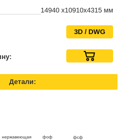
14940 x10910х4315 мм
3D / DWG
ину:
Детали:
фоф
нержавеющая
фсф