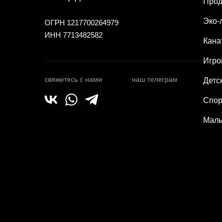
Прод
Эко-
ОГРН 1217700264979
ИНН 7713482582
Кана
Игро
свяжитесь с нами
наш телеграм
Детс
Спор
Малы