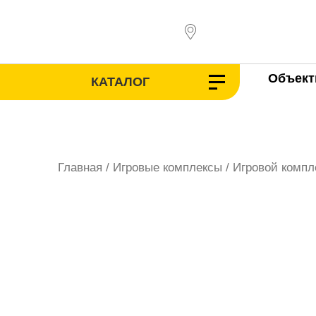
Перейти
к
содержимому
Объек
КАТАЛОГ
Главная
/
Игровые комплексы
/ Игровой компл