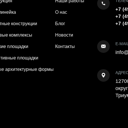
укция
Наши работы
ТЕЛЕ
+7 (4
линейка
О нас
+7 (4
тные конструкции
Блог
+7 (4
вые комплексы
Новости
E-MAI
кие площадки
Контакты
info@
тивные площадки
е архитектурные формы
АДРЕ
12700
округ
Триу